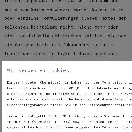
Internetangebots zu betrachten, von dem aus
auf diese Seite verwiesen wurde. Sofern Teile
oder einzelne Formulierungen dieses Textes der
geltenden Rechtslage nicht, nicht mehr oder
nicht vollständig entsprechen sollten, bleiben
die übrigen Teile des Dokumentes in ihrem
Inhalt und ihrer Gültigkeit davon unberührt.
Hinweis zur Barrierefreiheit
Wir verwenden Cookies.
Wir bemühen uns, unsere digitalen Inhalte
Einige Anbieter übermitteln im Rahmen von der Verarbeitung z
Länder außerhalb der EU/ des EWR (Drittlanddatenübermittlung
barrierefrei im Sinne des BFSG sowie der
diesen Ländern ist möglicherweise nicht mit dem in den EU-/E
Barrierefreie-Informationstechnik-Verordnung
erhöhtes Risiko, dass staatliche Behörden auf diese Daten zu
Sicherheitsgarantien finden Sie in den Datenschutzrichtlinie
(BITV) anzubieten. Sollten Sie dennoch auf
Barrieren stoßen, wenden Sie sich bitte an
Indem Sie auf „ALLE ZULASSEN" klicken, stimmen Sie sowohl de
Ihrem Gerät (§ 25 Abs. 1 TDDDG) sowie der anschließenden Dat
info@neurofeedback-petzold.de.
dargestellten bzw. die von Ihnen ausgewählten Verarbeitungsz