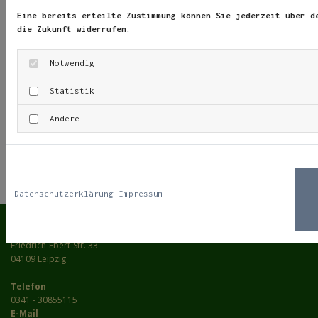
Eine bereits erteilte Zustimmung können Sie jederzeit über d
die Zukunft widerrufen.
Notwendig
Bildquellen
#75600333 | Urheber: freshidea - Fotolia.com
Statistik
Webseitenerstellung: Schlütersche Verlagsgesellschaft
Andere
mbH & Co. KG
Datenschutzerklärung
|
Impressum
Neurofeedback Petzold & Grimm
Friedrich-Ebert-Str. 33
04109 Leipzig
Telefon
0341 - 30855115
E-Mail