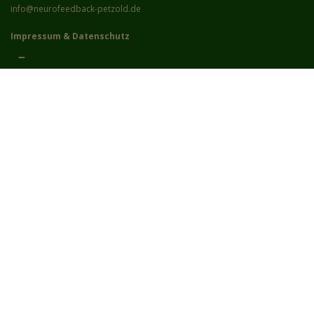
info@neurofeedback-petzold.de
Impressum
&
Datenschutz